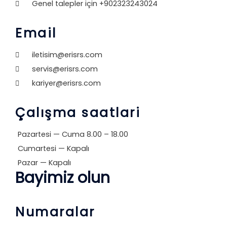
Genel talepler için +902323243024
Email
iletisim@erisrs.com
servis@erisrs.com
kariyer@erisrs.com
Çalışma saatlari
Pazartesi — Cuma 8.00 – 18.00
Cumartesi — Kapalı
Pazar — Kapalı
Bayimiz olun
Numaralar