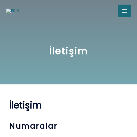
İçeriğe
MAI
atla
ME
İletişim
İletişim
Numaralar