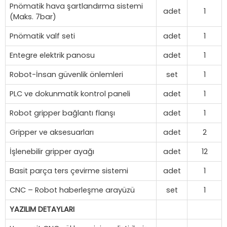
Pnömatik hava şartlandırma sistemi
adet
1
(Maks. 7bar)
Pnömatik valf seti
adet
1
Entegre elektrik panosu
adet
1
Robot-İnsan güvenlik önlemleri
set
1
PLC ve dokunmatik kontrol paneli
adet
1
Robot gripper bağlantı flanşı
adet
1
Gripper ve aksesuarları
adet
2
İşlenebilir gripper ayağı
adet
12
Basit parça ters çevirme sistemi
adet
1
CNC – Robot haberleşme arayüzü
set
1
YAZILIM DETAYLARI