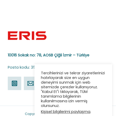
10016 Sokak no: 78,
AOSB Çiğli İzmir – Türkiye
Posta kodu: 35620
Tercihlerinizi ve tekrar ziyaretlerinizi
hatırlayarak size en uygun
deneyimi sunmak için web
sitemizde çerezler kullanıyoruz.
"Kabul Et"i tıklayarak, TÜM
tanımlama bilgilerinin
kullanılmasına izin vermiş
olursunuz.
Kişisel bilgilerimi paylaşma
.
Copyright © 2026 ERIS | Powered by ERIS