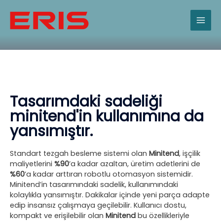
İçeriğe
MAI
atla
ME
Tasarımdaki sadeliği
minitend'in kullanımına da
yansımıştır.
Standart tezgah besleme sistemi olan
Minitend
, işçilik
maliyetlerini
%90
’a kadar azaltan, üretim adetlerini de
%60
’a kadar arttıran robotlu otomasyon sistemidir.
Minitend’in tasarımındaki sadelik, kullanımındaki
kolaylıkla yansımıştır. Dakikalar içinde yeni parça adapte
edip insansız çalışmaya geçilebilir. Kullanıcı dostu,
kompakt ve erişilebilir olan
Minitend
bu özellikleriyle