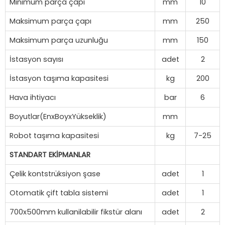
Minimum parça çapı
mm
10
Maksimum parça çapı
mm
250
Maksimum parça uzunluğu
mm
150
İstasyon sayısı
adet
2
İstasyon taşıma kapasitesi
kg
200
Hava ihtiyacı
bar
6
Boyutlar(EnxBoyxYükseklik)
mm
Robot taşıma kapasitesi
kg
7-25
STANDART EKİPMANLAR
Çelik kontstrüksiyon şase
adet
1
Otomatik çift tabla sistemi
adet
1
700x500mm kullanilabilir fikstür alanı
adet
2